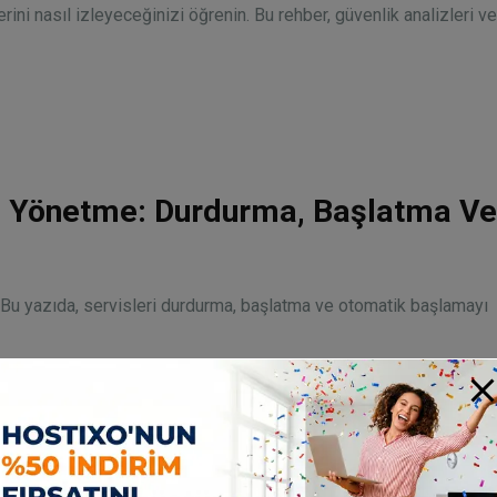
rini nasıl izleyeceğinizi öğrenin. Bu rehber, güvenlik analizleri v
ri Yönetme: Durdurma, Başlatma Ve
ik. Bu yazıda, servisleri durdurma, başlatma ve otomatik başlamayı