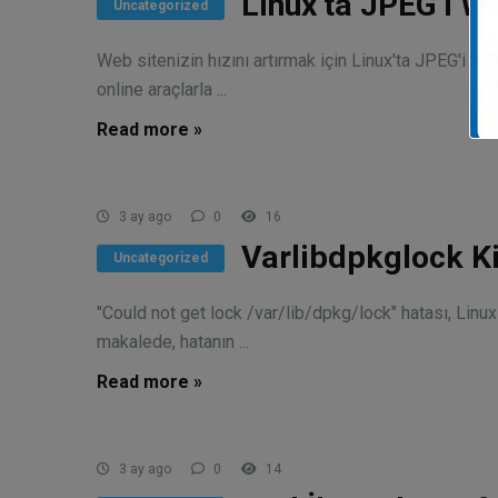
Linux’ta JPEG’i W
Uncategorized
Web sitenizin hızını artırmak için Linux'ta JPEG'i 
online araçlarla ...
Read more »
3 ay ago
0
16
Varlibdpkglock K
Uncategorized
"Could not get lock /var/lib/dpkg/lock" hatası, Linux
makalede, hatanın ...
Read more »
3 ay ago
0
14