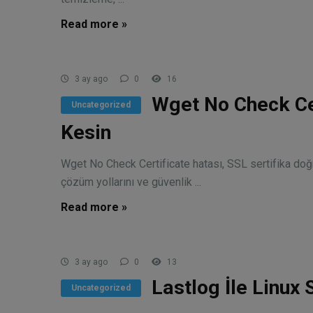
Read more »
3 ay ago
0
16
Wget No Check Ce
Uncategorized
Kesin
Wget No Check Certificate hatası, SSL sertifika doğ
çözüm yollarını ve güvenlik ...
Read more »
3 ay ago
0
13
Lastlog İle Linux 
Uncategorized