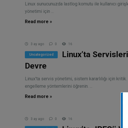
Linux sunucunuzda lastlog komutu ile kullanıcı girişle
yönetimi için ...
Read more »
3 ay ago
0
16
Linux’ta Servisle
Uncategorized
Devre
Linux'ta servis yönetimi, sistem kararlılığı için krit
engelleme yöntemlerini öğrenin. ...
Read more »
3 ay ago
0
16