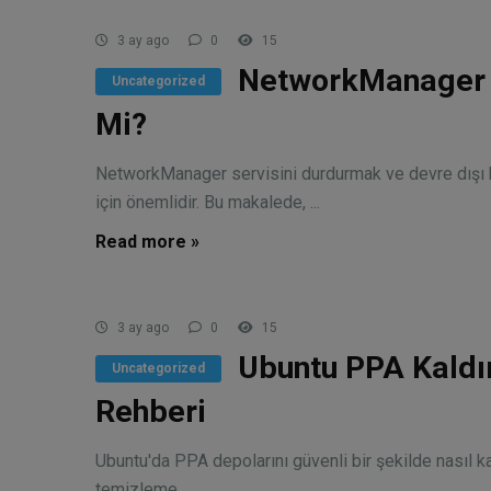
3 ay ago
0
15
NetworkManager S
Uncategorized
Mi?
NetworkManager servisini durdurmak ve devre dışı b
için önemlidir. Bu makalede, ...
Read more »
3 ay ago
0
15
Ubuntu PPA Kaldı
Uncategorized
Rehberi
Ubuntu'da PPA depolarını güvenli bir şekilde nasıl 
temizleme, ...