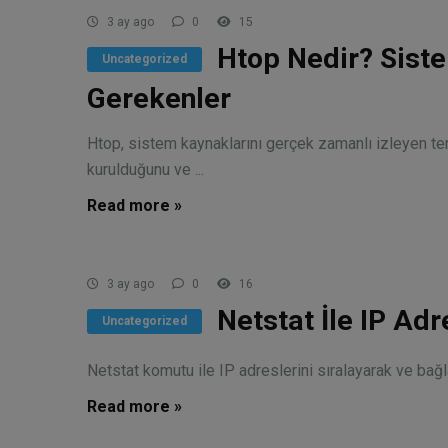
3 ay ago
0
15
Htop Nedir? Sist
Uncategorized
Gerekenler
Htop, sistem kaynaklarını gerçek zamanlı izleyen ter
kurulduğunu ve ...
Read more »
3 ay ago
0
16
Netstat İle IP Adr
Uncategorized
Netstat komutu ile IP adreslerini sıralayarak ve bağlan
Read more »