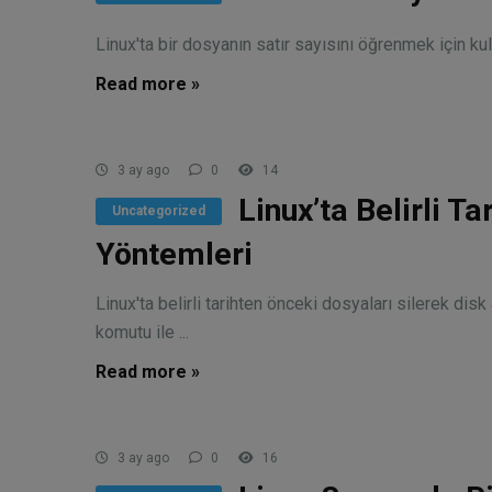
Linux'ta bir dosyanın satır sayısını öğrenmek için kull
Read more »
3 ay ago
0
14
Linux’ta Belirli T
Uncategorized
Yöntemleri
Linux'ta belirli tarihten önceki dosyaları silerek dis
komutu ile ...
Read more »
3 ay ago
0
16