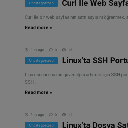
Curl İle Web Sayfa
Uncategorized
Curl ile bir web sayfasının satır sayısını öğrenmek, 
Read more »
3 ay ago
0
15
Linux’ta SSH Port
Uncategorized
Linux sunucunuzun güvenliğini artırmak için SSH por
SSH ...
Read more »
3 ay ago
0
14
Linux’ta Dosya Sat
Uncategorized