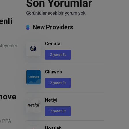
Son Yorumlar
Görüntülenecek bir yorum yok.
enli
New Providers
Cenuta
steyenler
Ziyaret Et
Cliaweb
Ziyaret Et
move
Netiyi
Ziyaret Et
le PPA
Hostlab