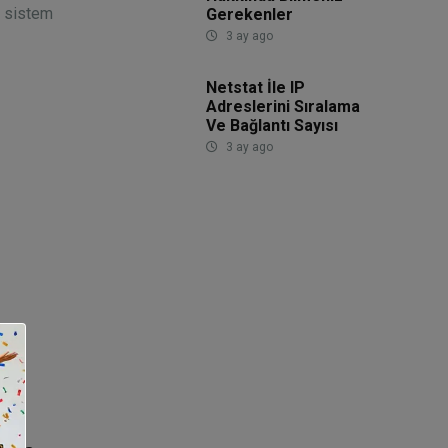
e sistem
Gerekenler
3 ay ago
Netstat İle IP
Adreslerini Sıralama
Ve Bağlantı Sayısı
3 ay ago