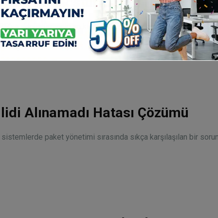
EBP’ye Dönüştürme: En Hızlı 3 Yön
WEBP'ye dönüştürmenin en kolay yollarını öğrenin. cwebp, ImageM
ilidi Alınamadı Hatası Çözümü
 sistemlerde paket yönetimi sırasında sıkça karşılaşılan bir soru