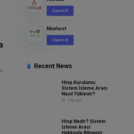
Ziyaret Et
Muvhost
Ziyaret Et
a
Recent News
i,
Htop Kurulumu:
Sistem İzleme Aracı
Nasıl Yüklenir?
3 ay ago
Htop Nedir? Sistem
İzleme Aracı
Hakkında Bilmeniz