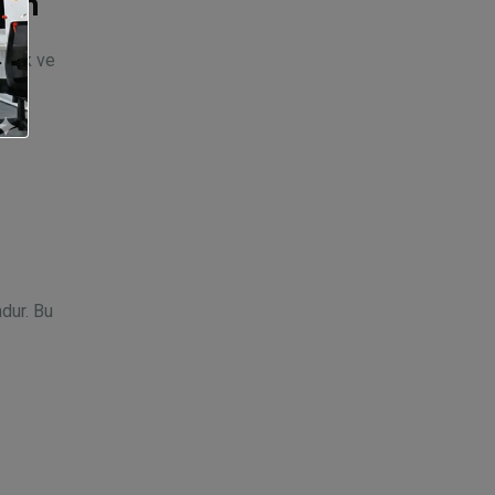
tem
agick ve
ndur. Bu