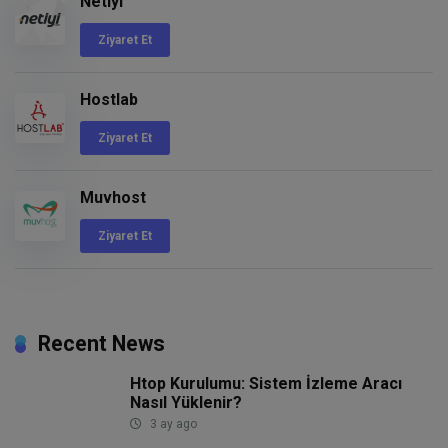
Netiyi
Ziyaret Et
Hostlab
Ziyaret Et
Muvhost
Ziyaret Et
Recent News
Htop Kurulumu: Sistem İzleme Aracı
Nasıl Yüklenir?
3 ay ago