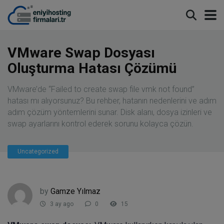
modal-check
VMware Swap Dosyası
Oluşturma Hatası Çözümü
VMware’de “Failed to create swap file vmk not found”
hatası mı alıyorsunuz? Bu rehber, hatanın nedenlerini ve adım
adım çözüm yöntemlerini sunar. Disk alanı, dosya izinleri ve
swap ayarlarını kontrol ederek sorunu kolayca çözün.
Uncategorized
by
Gamze Yılmaz
3 ay ago
0
15