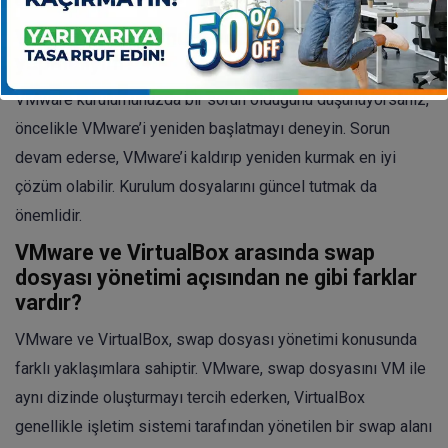
erişim izni verir.
VMware kurulumum bozuksa ne
yapmalıyım?
VMware kurulumunuzda bir sorun olduğunu düşünüyorsanız,
öncelikle VMware’i yeniden başlatmayı deneyin. Sorun
devam ederse, VMware’i kaldırıp yeniden kurmak en iyi
çözüm olabilir. Kurulum dosyalarını güncel tutmak da
önemlidir.
VMware ve VirtualBox arasında swap
dosyası yönetimi açısından ne gibi farklar
vardır?
VMware ve VirtualBox, swap dosyası yönetimi konusunda
farklı yaklaşımlara sahiptir. VMware, swap dosyasını VM ile
aynı dizinde oluşturmayı tercih ederken, VirtualBox
genellikle işletim sistemi tarafından yönetilen bir swap alanı