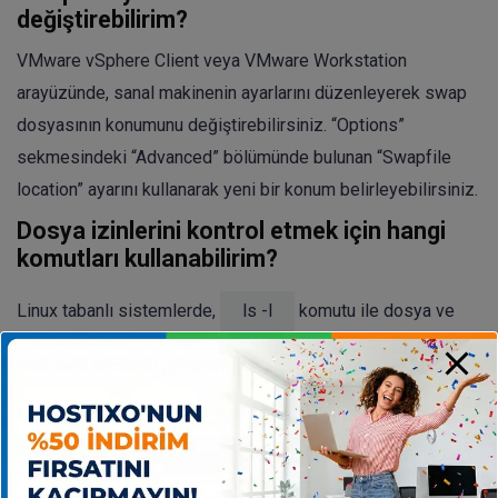
değiştirebilirim?
VMware vSphere Client veya VMware Workstation
arayüzünde, sanal makinenin ayarlarını düzenleyerek swap
dosyasının konumunu değiştirebilirsiniz. “Options”
sekmesindeki “Advanced” bölümünde bulunan “Swapfile
location” ayarını kullanarak yeni bir konum belirleyebilirsiniz.
Dosya izinlerini kontrol etmek için hangi
komutları kullanabilirim?
Linux tabanlı sistemlerde,
ls -l
komutu ile dosya ve
dizinlerin izinlerini görüntüleyebilir ve
chmod
komutu
ile dosya izinlerini değiştirebilirsiniz. Örneğin,
chmod 777 /path/to/vm
komutu, belirtilen dizine tam