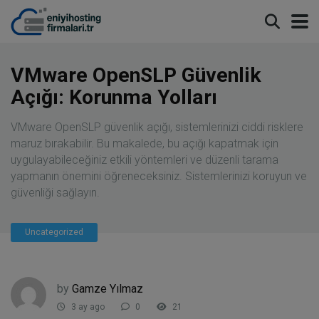
modal-check
VMware OpenSLP Güvenlik
Açığı: Korunma Yolları
VMware OpenSLP güvenlik açığı, sistemlerinizi ciddi risklere
maruz bırakabilir. Bu makalede, bu açığı kapatmak için
uygulayabileceğiniz etkili yöntemleri ve düzenli tarama
yapmanın önemini öğreneceksiniz. Sistemlerinizi koruyun ve
güvenliği sağlayın.
Uncategorized
by
Gamze Yılmaz
3 ay ago
0
21