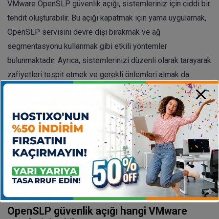
VMware OpenSLP güvenlik açığı, sistemleriniz için ciddi bir
tehdit oluşturabilir. Bu açığı kapatmak için yama uygulamak,
OpenSLP servisini devre dışı bırakmak ve ağ
segmentasyonu kullanmak gibi etkili yöntemler
bulunmaktadır. Ayrıca, sistemlerinizi düzenli olarak tarayarak
zafiyetleri tespit etmek ve gerekli önlemleri almak da
önemlidir. Unutmayın, güvenlik sürekli bir süreçtir ve düzenli
olarak güncellenmeli ve iyileştirilmelidir.
VMware OpenSLP güvenlik açığı nedir?
VMware OpenSLP güvenlik açığı, Service Location Protocol
(SLP) servisindeki bir zafiyettir. Bu açık, yetkisiz
kullanıcıların sistemde komut çalıştırmasına ve potansiyel
olarak sistem kontrolünü ele geçirmesine olanak tanır.
OpenSLP güvenlik açığı hangi VMware