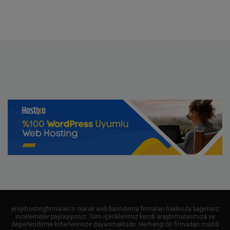
eniyihostingfirmalari.tr olarak web barındırma firmaları hakkında bağımsız
incelemeler paylaşıyoruz. Tüm içeriklerimiz kendi araştırmalarımıza ve
değerlendirme kriterlerimize dayanmaktadır. Herhangi bir firmadan maddi