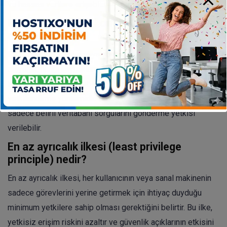
ve hassas verilere erişebilir.
Rol tabanlı erişim kontrolü (RBAC) nedir ve
nasıl kullanılır?
RBAC, her kullanıcıya veya sanal makineye belirli roller
atayarak, hangi kaynaklara erişebileceklerini ve hangi
işlemleri gerçekleştirebileceklerini belirleyen bir
yetkilendirme yöntemidir. Örneğin, bir web sunucusuna
sadece belirli veritabanı sorgularını gönderme yetkisi
verilebilir.
En az ayrıcalık ilkesi (least privilege
principle) nedir?
En az ayrıcalık ilkesi, her kullanıcının veya sanal makinenin
sadece görevlerini yerine getirmek için ihtiyaç duyduğu
minimum yetkilere sahip olması gerektiğini belirtir. Bu ilke,
yetkisiz erişim riskini azaltır ve güvenlik açıklarının etkisini