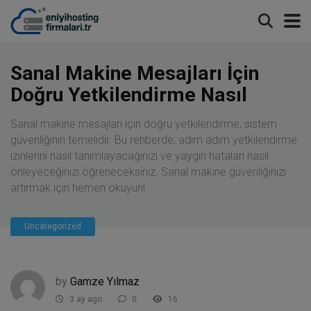
modal-check
Sanal Makine Mesajları İçin
Doğru Yetkilendirme Nasıl
Sanal makine mesajları için doğru yetkilendirme, sistem
güvenliğinin temelidir. Bu rehberde, adım adım yetkilendirme
izinlerini nasıl tanımlayacağınızı ve yaygın hataları nasıl
önleyeceğinizi öğreneceksiniz. Sanal makine güvenliğinizi
artırmak için hemen okuyun!
Uncategorized
by
Gamze Yılmaz
3 ay ago
0
16