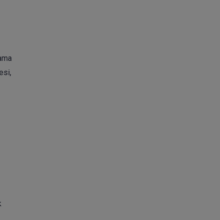
lama
esi,
k