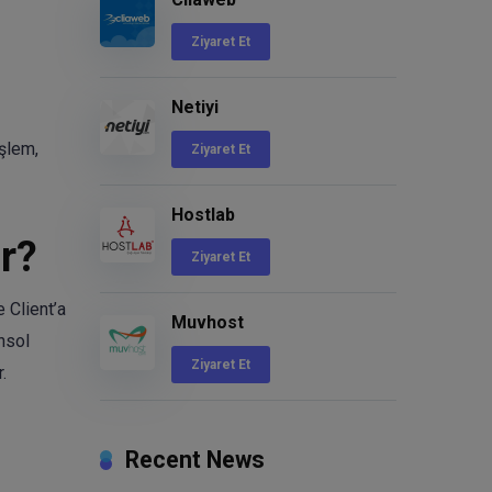
Ziyaret Et
Netiyi
işlem,
Ziyaret Et
Hostlab
ır?
Ziyaret Et
 Client’a
Muvhost
nsol
Ziyaret Et
.
Recent News