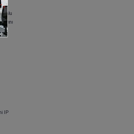
uyumlu
rlarını
ni IP