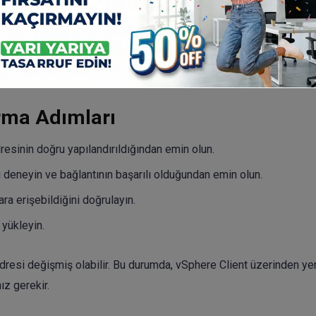
n doğru şekilde yapılandırıldığından ve sanallaştırma ortamınızla 
lidir. Bu adımlar, sunucunun temel işlevlerini test etmek, ağ aya
bi işlemleri içerir.
rma Adımları
resinin doğru yapılandırıldığından emin olun.
deneyin ve bağlantının başarılı olduğundan emin olun.
ra erişebildiğini doğrulayın.
 yükleyin.
dresi değişmiş olabilir. Bu durumda, vSphere Client üzerinden ye
z gerekir.