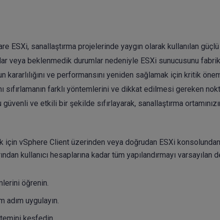
re ESXi, sanallaştırma projelerinde yaygın olarak kullanılan güçlü 
talar veya beklenmedik durumlar nedeniyle ESXi sunucusunu fabri
n kararlılığını ve performansını yeniden sağlamak için kritik öne
 sıfırlamanın farklı yöntemlerini ve dikkat edilmesi gereken nokt
venli ve etkili bir şekilde sıfırlayarak, sanallaştırma ortamınızı
ak için vSphere Client üzerinden veya doğrudan ESXi konsolunda
larından kullanıcı hesaplarına kadar tüm yapılandırmayı varsayılan 
lerini öğrenin.
ım adım uygulayın.
ntemini keşfedin.