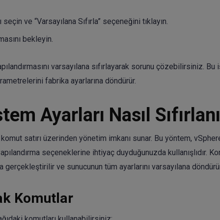
 seçin ve “Varsayılana Sıfırla” seçeneğini tıklayın.
masını bekleyin.
apılandırmasını varsayılana sıfırlayarak sorunu çözebilirsiniz. Bu 
ametrelerini fabrika ayarlarına döndürür.
em Ayarları Nasıl Sıfırlan
komut satırı üzerinden yönetim imkanı sunar. Bu yöntem, vSphere
apılandırma seçeneklerine ihtiyaç duyduğunuzda kullanışlıdır. Ko
yla gerçekleştirilir ve sunucunun tüm ayarlarını varsayılana döndürür
ak Komutlar
ğıdaki komutları kullanabilirsiniz: