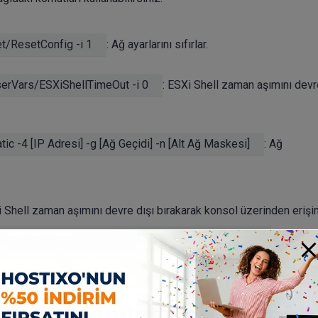
t/ResetConfig -i 1
: Ağ ayarlarını sıfırlar.
serVars/ESXiShellTimeOut -i 0
: ESXi Shell zaman aşımını devr
tic -4 [IP Adresi] -g [Ağ Geçidi] -n [Alt Ağ Maskesi]
: Ağ
 Shell zaman aşımını devre dışı bırakarak konsol üzerinden erişi
gs advanced set -o /UserVars/ESXiShellTimeOut -i 0
komutu i
 Sonra Yapılması Gerekenle