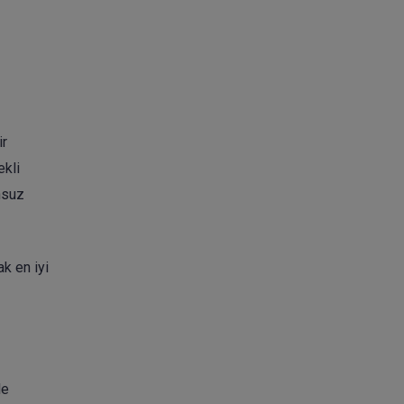
ir
ekli
nsuz
k en iyi
le