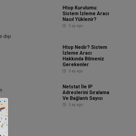
Htop Kurulumu:
Sistem İzleme Aracı
Nasıl Yüklenir?
3 ay ago
e dışı
Htop Nedir? Sistem
İzleme Aracı
Hakkında Bilmeniz
Gerekenler
3 ay ago
Netstat İle IP
m
Adreslerini Sıralama
Ve Bağlantı Sayısı
le
3 ay ago
r