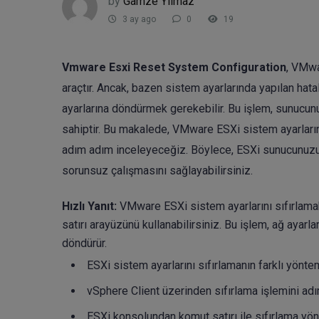
by
Gamze Yılmaz
3 ay ago
0
19
Vmware Esxi Reset System Configuration
, VMwa
araçtır. Ancak, bazen sistem ayarlarında yapılan ha
ayarlarına döndürmek gerekebilir. Bu işlem, sunucunu
sahiptir. Bu makalede, VMware ESXi sistem ayarlarını
adım adım inceleyeceğiz. Böylece, ESXi sunucunuzu gü
sorunsuz çalışmasını sağlayabilirsiniz.
Hızlı Yanıt:
VMware ESXi sistem ayarlarını sıfırlam
satırı arayüzünü kullanabilirsiniz. Bu işlem, ağ ayar
döndürür.
ESXi sistem ayarlarını sıfırlamanın farklı yöntem
vSphere Client üzerinden sıfırlama işlemini ad
ESXi konsolundan komut satırı ile sıfırlama yö