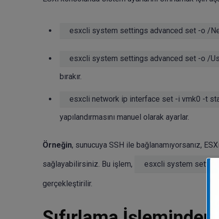
esxcli system settings advanced set -o /Ne
esxcli system settings advanced set -o /U
bırakır.
esxcli network ip interface set -i vmk0 -t sta
yapılandırmasını manuel olarak ayarlar.
Örneğin
, sunucuya SSH ile bağlanamıyorsanız, ESXi
sağlayabilirsiniz. Bu işlem,
esxcli system settin
gerçekleştirilir.
Sıfırlama İşleminden