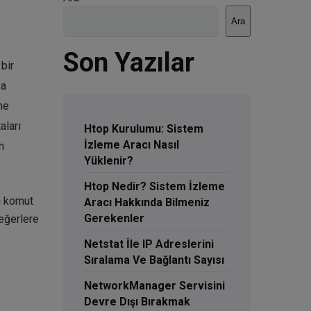
Ara
Son Yazılar
bir
ka
me
aları
Htop Kurulumu: Sistem
İzleme Aracı Nasıl
n
Yüklenir?
Htop Nedir? Sistem İzleme
n komut
Aracı Hakkında Bilmeniz
Gerekenler
değerlere
Netstat İle IP Adreslerini
Sıralama Ve Bağlantı Sayısı
NetworkManager Servisini
Devre Dışı Bırakmak