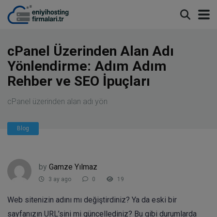
modal-check
cPanel Üzerinden Alan Adı
Yönlendirme: Adım Adım
Rehber ve SEO İpuçları
cPanel üzerinden alan adı yön
Blog
by
Gamze Yılmaz
3 ay ago
0
19
Web sitenizin adını mı değiştirdiniz? Ya da eski bir
sayfanızın URL’sini mi güncellediniz? Bu gibi durumlarda