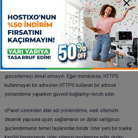
yoludur.
Yönlendirme zincirlerinden kaçınmak da önemlidir. Yani, A
sayfasını B’ye, B’yi de C’ye yönlendirmek yerine, doğrudan
A’dan C’ye yönlendirme yapmaya çalışın. Uzun yönlendirme
zincirleri hem sayfa yükleme hızını düşürür hem de arama
motoru botlarının sitenizi taramasını zorlaştırabilir. Ayrıca,
sitenizdeki dahili bağlantıları da yeni URL’lere göre
güncellemeyi ihmal etmeyin. Eğer mümkünse, HTTPS
kullanmayan bir adresten HTTPS kullanan bir adrese
yönlendirme yaparken güvenli bağlantıyı tercih edin.
cPanel üzerinden alan adı yönlendirme, web sitenizin
dinamik yapısına uyum sağlamanın ve dijital varlığınızı
güçlendirmenin temel taşlarından biridir. İster yeni bir marka
kimliği benimseyin, ister sitenizi modernize edin, doğru