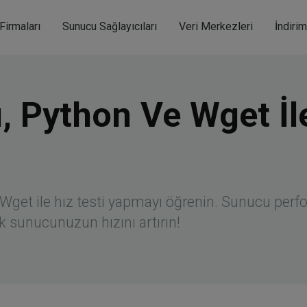
modal-check
Firmaları
Sunucu Sağlayıcıları
Veri Merkezleri
İndiri
 Python Ve Wget İle
et ile hız testi yapmayı öğrenin. Sunucu perfor
k sunucunuzun hızını artırın!