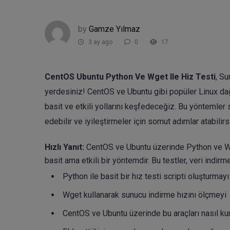
by
Gamze Yılmaz
3 ay ago
0
17
CentOS Ubuntu Python Ve Wget Ile Hiz Testi
, S
yerdesiniz! CentOS ve Ubuntu gibi popüler Linux dağı
basit ve etkili yollarını keşfedeceğiz. Bu yöntemler
edebilir ve iyileştirmeler için somut adımlar atabilirs
Hızlı Yanıt:
CentOS ve Ubuntu üzerinde Python ve Wge
basit ama etkili bir yöntemdir. Bu testler, veri indir
Python ile basit bir hız testi scripti oluşturmayı
Wget kullanarak sunucu indirme hızını ölçmeyi
CentOS ve Ubuntu üzerinde bu araçları nasıl ku