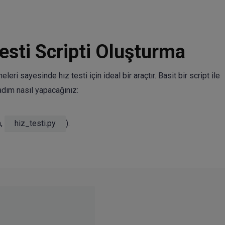
Testi Scripti Oluşturma
ri sayesinde hız testi için ideal bir araçtır. Basit bir script ile
adım nasıl yapacağınız:
n,
hiz_testi.py
).