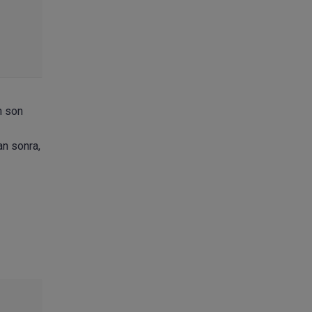
n son
an sonra,