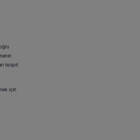
Doğru
pmanın
rı tespit
mek için