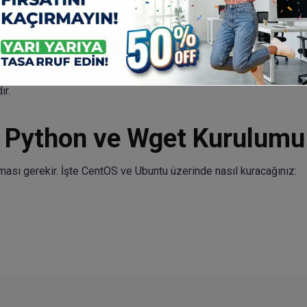
reyi gerçek zamanlı olarak gösterir. İndirme tamamlandığında, ort
6-07-26 14:30:00 (12.3 MB/s) - '100MB.zip' kaydedildi
gibi bi
 MB/s olduğunu anlarsınız. Wget, özellikle büyük dosyaları indiri
ır.
 Python ve Wget Kurulumu
lması gerekir. İşte CentOS ve Ubuntu üzerinde nasıl kuracağınız: