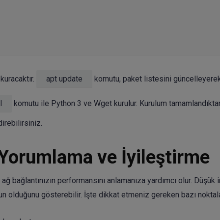
kuracaktır.
apt update
komutu, paket listesini güncelleyere
l
komutu ile Python 3 ve Wget kurulur. Kurulum tamamlandıkta
irebilirsiniz.
 Yorumlama ve İyileştirme
ağ bağlantınızın performansını anlamanıza yardımcı olur. Düşük 
run olduğunu gösterebilir. İşte dikkat etmeniz gereken bazı noktala