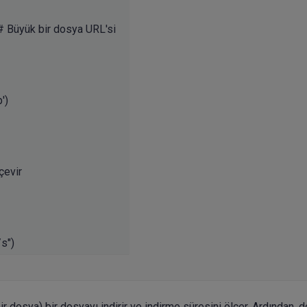
# Büyük bir dosya URL'si

)

evir

ir dosya) bir dosyayı indirir ve indirme süresini ölçer. Ardından, 