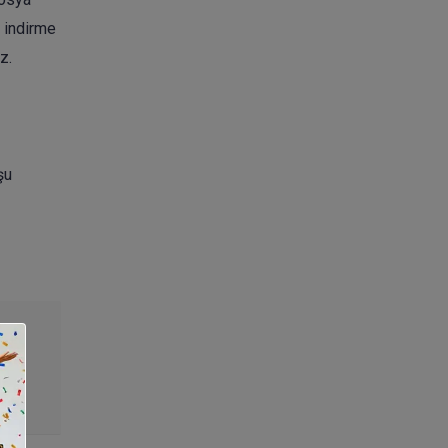
a indirme
z.
şu