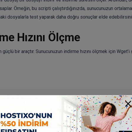
aplar. Örneğin, bu scripti çalıştırdığınızda, sunucunuzun ortalam
daki dosyalarla test yaparak daha doğru sonuçlar elde edebilirsini
rme Hızını Ölçme
 güçlü bir araçtır. Sunucunuzun indirme hızını ölçmek için Wget’i 