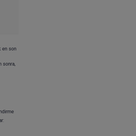
k en son
n sonra,
indirme
r: