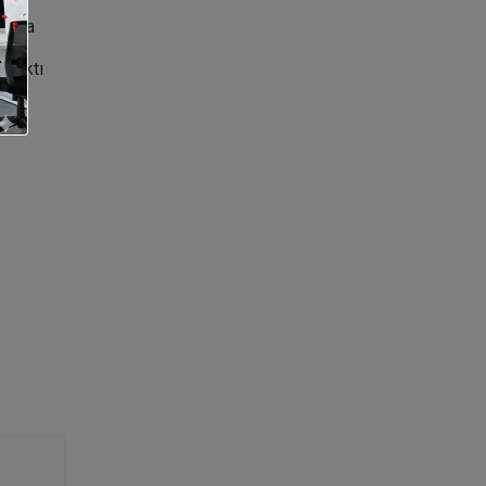
alama
r çıktı
rken