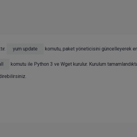
tır.
yum update
komutu, paket yöneticisini güncelleyerek e
ll
komutu ile Python 3 ve Wget kurulur. Kurulum tamamlandıkt
irebilirsiniz.