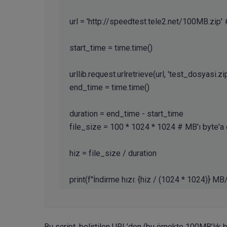
url = 'http://speedtest.tele2.net/100MB.zip' 
start_time = time.time()

urllib.request.urlretrieve(url, 'test_dosyasi.zip'
end_time = time.time()

duration = end_time - start_time

file_size = 100 * 1024 * 1024 # MB'ı byte'a ç
hiz = file_size / duration

Bu script, belirtilen URL’den (bu örnekte 100MB’lık b