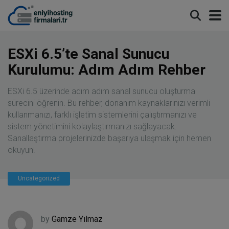
modal-check
ESXi 6.5’te Sanal Sunucu
Kurulumu: Adım Adım Rehber
ESXi 6.5 üzerinde adım adım sanal sunucu oluşturma
sürecini öğrenin. Bu rehber, donanım kaynaklarınızı verimli
kullanmanızı, farklı işletim sistemlerini çalıştırmanızı ve
sistem yönetimini kolaylaştırmanızı sağlayacak.
Sanallaştırma projelerinizde başarıya ulaşmak için hemen
okuyun!
Uncategorized
by
Gamze Yılmaz