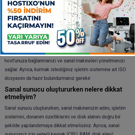
ESXi 6.5 üzerinde sanal sunucu
oluşturmak için hangi yazılımlara ihtiyacım
var?
ESXi 6.5 üzerinde sanal sunucu oluşturmak için VMware
vSphere Client yazılımına ihtiyacınız vardır. Bu yazılım, ESXi
host’unuza bağlanmanızı ve sanal makineleri yönetmenizi
sağlar. Ayrıca, kurmak istediğiniz işletim sistemine ait ISO
dosyasını da hazır bulundurmanız gerekir.
Sanal sunucu oluştururken nelere dikkat
etmeliyim?
Sanal sunucu oluştururken, sanal makinenizin adını, işletim
sistemini, donanım özelliklerini ve disk alanını doğru bir
şekilde yapılandırmaya dikkat etmelisiniz. Ayrıca, sanal
sunucunuz için yeterli kaynak (CPU, RAM, disk alanı)