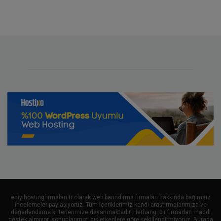
eniyihostingfirmalari.tr olarak web barındırma firmaları hakkında bağımsız
incelemeler paylaşıyoruz. Tüm içeriklerimiz kendi araştırmalarımıza ve
değerlendirme kriterlerimize dayanmaktadır. Herhangi bir firmadan maddi
destek almıyor, sonuçlarımızı dış etkenlere göre şekillendirmiyoruz. Burada