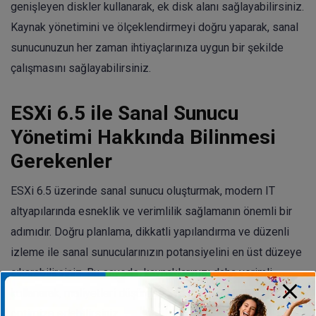
genişleyen diskler kullanarak, ek disk alanı sağlayabilirsiniz.
Kaynak yönetimini ve ölçeklendirmeyi doğru yaparak, sanal
sunucunuzun her zaman ihtiyaçlarınıza uygun bir şekilde
çalışmasını sağlayabilirsiniz.
ESXi 6.5 ile Sanal Sunucu
Yönetimi Hakkında Bilinmesi
Gerekenler
ESXi 6.5 üzerinde sanal sunucu oluşturmak, modern IT
altyapılarında esneklik ve verimlilik sağlamanın önemli bir
adımıdır. Doğru planlama, dikkatli yapılandırma ve düzenli
izleme ile sanal sunucularınızın potansiyelini en üst düzeye
çıkarabilirsiniz. Bu sayede, kaynaklarınızı daha verimli
kullanarak, maliyetleri düşürebilir ve iş süreçlerinizi
optimize edebilirsiniz.