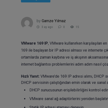
by
Gamze Yılmaz
3 ay ago
0
15
VMware 169 IP
, VMware kullanırken karşılaşılan en
169 ile başlayan bir IP adresi alması ve internete ç
ortamlarda zaman kaybına ve iş akışının aksamasına
internet bağlantısı problemlerini adım adım nasıl çöz
Hızlı Yanıt:
VMware’de 169 IP adresi alımı, DHCP sunu
DHCP servisinin çalıştığından emin olarak ve sanal 
DHCP sunucusunun erişilebilirliğini kontrol edin
VMware sanal ağ adaptörlerini yeniden başlatın
Statik IP adresi atamayı deneyin.