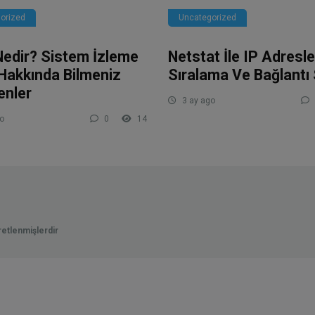
orized
Uncategorized
Nedir? Sistem İzleme
Netstat İle IP Adresle
Hakkında Bilmeniz
Sıralama Ve Bağlantı 
enler
3 ay ago
o
0
14
aretlenmişlerdir