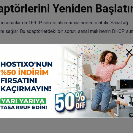
törlerini Yeniden Başlatı
 sorunlar da 169 IP adresi alınmasına neden olabilir. Sanal ağ
ını sağlar. Bu adaptörlerdeki bir sorun, sanal makinenin DHCP s
din.