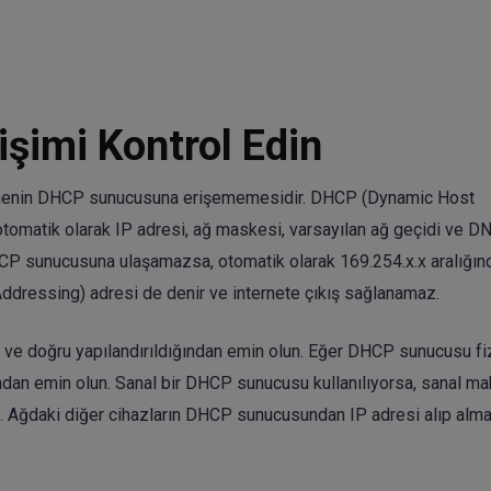
şimi Kontrol Edin
kinenin DHCP sunucusuna erişememesidir. DHCP (Dynamic Host
otomatik olarak IP adresi, ağ maskesi, varsayılan ağ geçidi ve D
DHCP sunucusuna ulaşamazsa, otomatik olarak 169.254.x.x aralığınd
Addressing) adresi de denir ve internete çıkış sağlanamaz.
ve doğru yapılandırıldığından emin olun. Eğer DHCP sunucusu fiz
ndan emin olun. Sanal bir DHCP sunucusu kullanılıyorsa, sanal ma
un. Ağdaki diğer cihazların DHCP sunucusundan IP adresi alıp alma