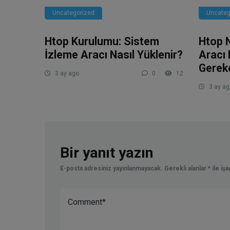
Uncategorized
Uncateg
Htop Kurulumu: Sistem
Htop 
İzleme Aracı Nasıl Yüklenir?
Aracı 
Gerek
3 ay ago
0
12
3 ay ag
Bir yanıt yazın
E-posta adresiniz yayınlanmayacak.
Gerekli alanlar
*
ile iş