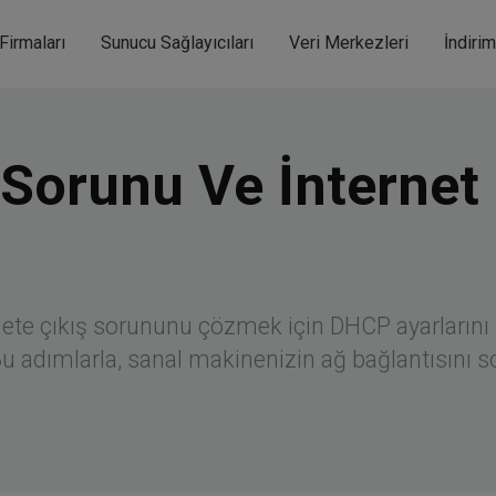
modal-check
Firmaları
Sunucu Sağlayıcıları
Veri Merkezleri
İndiri
Sorunu Ve İnternet 
nete çıkış sorununu çözmek için DHCP ayarlarını 
 Bu adımlarla, sanal makinenizin ağ bağlantısını 