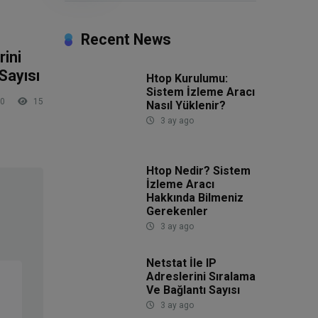
Recent News
rini
Sayısı
Htop Kurulumu:
Sistem İzleme Aracı
0
15
Nasıl Yüklenir?
3 ay ago
Htop Nedir? Sistem
İzleme Aracı
Hakkında Bilmeniz
Gerekenler
3 ay ago
Netstat İle IP
Adreslerini Sıralama
Ve Bağlantı Sayısı
3 ay ago