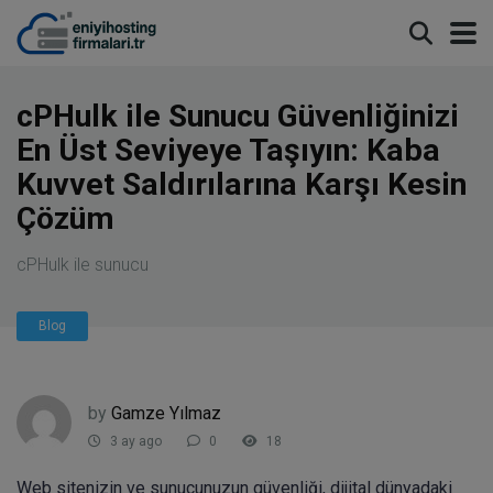
modal-check
cPHulk ile Sunucu Güvenliğinizi
En Üst Seviyeye Taşıyın: Kaba
Kuvvet Saldırılarına Karşı Kesin
Çözüm
cPHulk ile sunucu
Blog
by
Gamze Yılmaz
3 ay ago
0
18
Web sitenizin ve sunucunuzun güvenliği, dijital dünyadaki