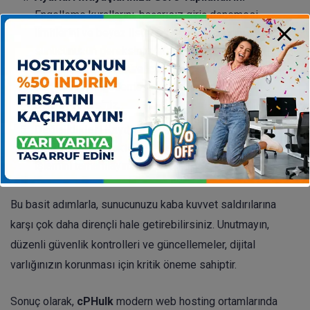
Engelleme kurallarını, başarısız giriş denemesi
limitlerini ve beyaz liste/kara liste ayarlarını
sunucunuzun gereksinimlerine göre düzenleyin.
Örneğin, belirli bir süre içinde kaç başarısız
denemenin engellemeye yol açacağını
belirleyebilirsiniz.
Değişiklikleri Kaydedin:
Yaptığınız tüm yapılandırma
değişikliklerinin aktif hale gelmesi için kaydetme
işlemini tamamlayın.
Bu basit adımlarla, sunucunuzu kaba kuvvet saldırılarına
karşı çok daha dirençli hale getirebilirsiniz. Unutmayın,
düzenli güvenlik kontrolleri ve güncellemeler, dijital
varlığınızın korunması için kritik öneme sahiptir.
Sonuç olarak,
cPHulk
modern web hosting ortamlarında