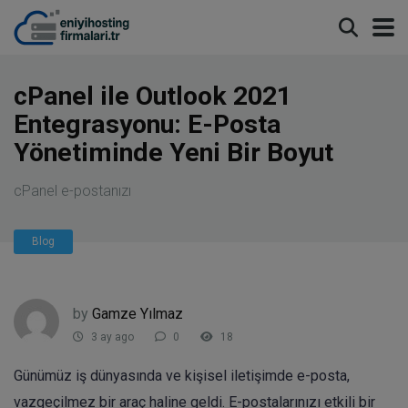
modal-check
cPanel ile Outlook 2021
Entegrasyonu: E-Posta
Yönetiminde Yeni Bir Boyut
cPanel e-postanızı
Blog
by
Gamze Yılmaz
3 ay ago
0
18
Günümüz iş dünyasında ve kişisel iletişimde e-posta,
vazgeçilmez bir araç haline geldi. E-postalarınızı etkili bir