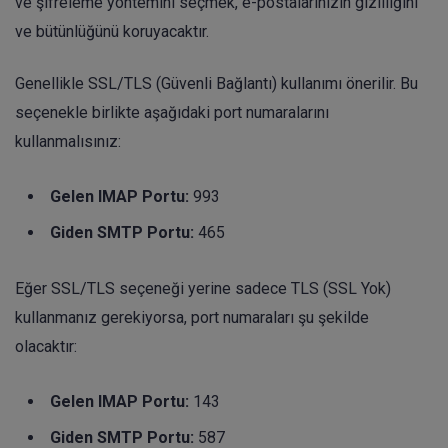
ve şifreleme yöntemini seçmek, e-postalarınızın gizliliğini
ve bütünlüğünü koruyacaktır.
Genellikle SSL/TLS (Güvenli Bağlantı) kullanımı önerilir. Bu
seçenekle birlikte aşağıdaki port numaralarını
kullanmalısınız:
Gelen IMAP Portu:
993
Giden SMTP Portu:
465
Eğer SSL/TLS seçeneği yerine sadece TLS (SSL Yok)
kullanmanız gerekiyorsa, port numaraları şu şekilde
olacaktır:
Gelen IMAP Portu:
143
Giden SMTP Portu:
587