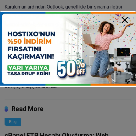
Kurulumun ardından Outlook, genellikle bir sınama iletisi
göndererek bağlantının doğru çalıştığını teyit eder. Bu mesajı
kontrol ederek, e-posta gönderip alma işlevlerinin sorunsuz
olduğunu görebilirsiniz. Artık cPanel tabanlı e-posta
hesabınız, Outlook 2021 üzerinden tamamen kontrolünüz
altında. Bu entegrasyon sayesinde, e-postalarınızı çok daha
organize ve verimli bir şekilde yönetebilir, iş akışınızı
hızlandırabilir ve önemli iletişimlerinizi asla kaçırmazsınız.
Bu basit adımlarla, dijital iletişim deneyiminizi bir üst
seviyeye taşıyabilirsiniz.
Read More
Blog
cPanel FTP Hesabı Oluşturma: Web